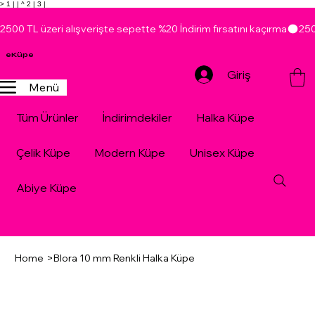
> 1 |
| ^ 2 |
3 |
2500 TL üzeri alışverişte sepette %20 İndirim fırsatını kaçırma
eKüpe
Giriş
Menü
Tüm Ürünler
İndirimdekiler
Halka Küpe
Çelik Küpe
Modern Küpe
Unisex Küpe
Abiye Küpe
Home
>
Blora 10 mm Renkli Halka Küpe