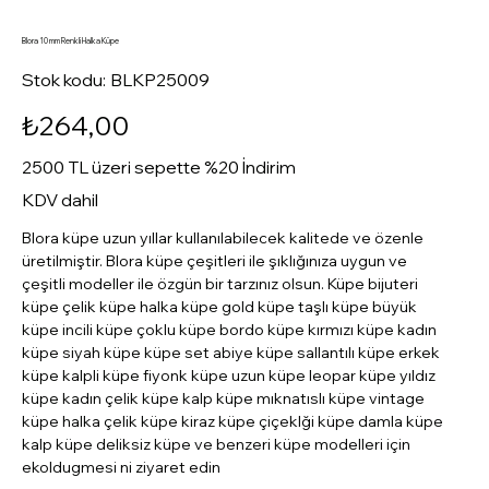
Blora 10 mm Renkli Halka Küpe
Stok
Stok kodu:
BLKP25009
kodu:
BLKP25009
Fiyat
₺264,00
2500 TL üzeri sepette %20 İndirim
KDV dahil
Blora küpe uzun yıllar kullanılabilecek kalitede ve özenle
üretilmiştir. Blora küpe çeşitleri ile şıklığınıza uygun ve
çeşitli modeller ile özgün bir tarzınız olsun. Küpe bijuteri
küpe çelik küpe halka küpe gold küpe taşlı küpe büyük
küpe incili küpe çoklu küpe bordo küpe kırmızı küpe kadın
küpe siyah küpe küpe set abiye küpe sallantılı küpe erkek
küpe kalpli küpe fiyonk küpe uzun küpe leopar küpe yıldız
küpe kadın çelik küpe kalp küpe mıknatıslı küpe vintage
küpe halka çelik küpe kiraz küpe çiçeklği küpe damla küpe
kalp küpe deliksiz küpe ve benzeri küpe modelleri için
ekoldugmesi ni ziyaret edin