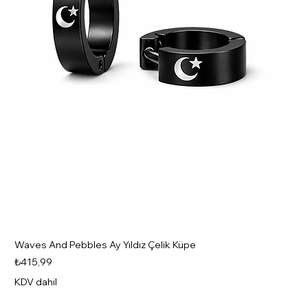
Waves And Pebbles Ay Yıldız Çelik Küpe
Fiyat
₺415,99
KDV dahil