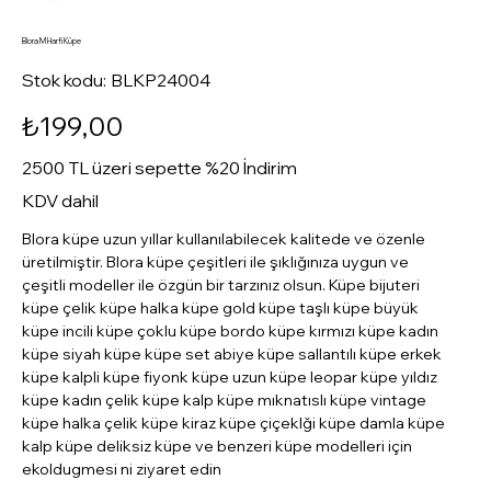
Blora M Harfi Küpe
Stok
Stok kodu:
BLKP24004
kodu:
BLKP24004
Fiyat
₺199,00
2500 TL üzeri sepette %20 İndirim
KDV dahil
Blora küpe uzun yıllar kullanılabilecek kalitede ve özenle
üretilmiştir. Blora küpe çeşitleri ile şıklığınıza uygun ve
çeşitli modeller ile özgün bir tarzınız olsun. Küpe bijuteri
küpe çelik küpe halka küpe gold küpe taşlı küpe büyük
küpe incili küpe çoklu küpe bordo küpe kırmızı küpe kadın
küpe siyah küpe küpe set abiye küpe sallantılı küpe erkek
küpe kalpli küpe fiyonk küpe uzun küpe leopar küpe yıldız
küpe kadın çelik küpe kalp küpe mıknatıslı küpe vintage
küpe halka çelik küpe kiraz küpe çiçeklği küpe damla küpe
kalp küpe deliksiz küpe ve benzeri küpe modelleri için
ekoldugmesi ni ziyaret edin