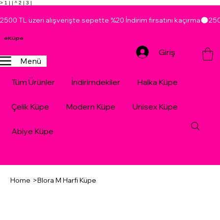
> 1 |
| ^ 2 |
3 |
2500 TL üzeri alışverişte sepette %20 İndirim fırsatını kaçırma
eKüpe
Giriş
Menü
Tüm Ürünler
İndirimdekiler
Halka Küpe
Çelik Küpe
Modern Küpe
Unisex Küpe
Abiye Küpe
Home
>
Blora M Harfi Küpe