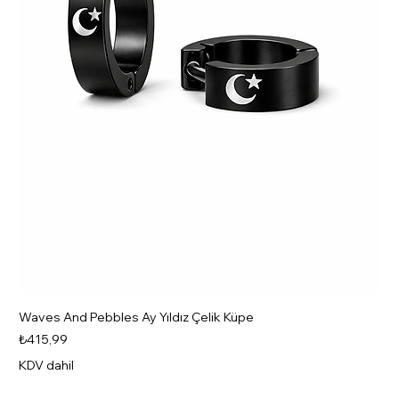
Waves And Pebbles Ay Yıldız Çelik Küpe
Fiyat
₺415,99
KDV dahil