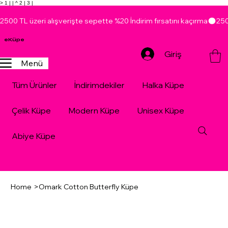
> 1 |
| ^ 2 |
3 |
2500 TL üzeri alışverişte sepette %20 İndirim fırsatını kaçırma
eKüpe
Giriş
Menü
Tüm Ürünler
İndirimdekiler
Halka Küpe
Çelik Küpe
Modern Küpe
Unisex Küpe
Abiye Küpe
Home
>
Omark Cotton Butterfly Küpe