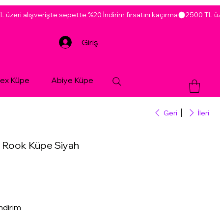
Giriş
sex Küpe
Abiye Küpe
Geri
İleri
 Rook Küpe Siyah
ndirim