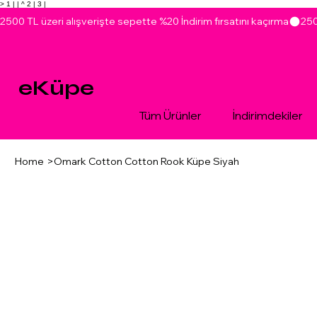
> 1 |
| ^ 2 |
3 |
2500 TL üzeri alışverişte sepette %20 İndirim fırsatını kaçırma
eKüpe
Tüm Ürünler
İndirimdekiler
Home
>
Omark Cotton Cotton Rook Küpe Siyah