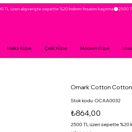
Halka Küpe
Çelik Küpe
Modern Küpe
Uni
Omark Cotton Cotton
Stok
Stok kodu:
OCAA0032
kodu:
OCAA0032
Fiyat
₺864,00
2500 TL üzeri sepette %20 İ