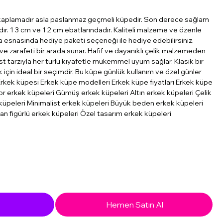
kaplamadır asla paslanmaz geçmeli küpedir. Son derece sağlam
ır. 1 3 cm ve 1 2 cm ebatlarındadır. Kaliteli malzeme ve özenle
lma esnasında hediye paketi seçeneği ile hediye edebilirsiniz.
ve zarafeti bir arada sunar. Hafif ve dayanıklı çelik malzemeden
st tarzıyla her türlü kıyafetle mükemmel uyum sağlar. Klasik bir
için ideal bir seçimdir. Bu küpe günlük kullanım ve özel günler
rkek küpesi Erkek küpe modelleri Erkek küpe fiyatları Erkek küpe
or erkek küpeleri Gümüş erkek küpeleri Altın erkek küpeleri Çelik
küpeleri Minimalist erkek küpeleri Büyük beden erkek küpeleri
n figürlü erkek küpeleri Özel tasarım erkek küpeleri
Hemen Satın Al