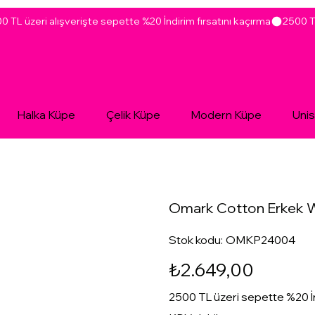
Halka Küpe
Çelik Küpe
Modern Küpe
Uni
Omark Cotton Erkek 
Stok
Stok kodu:
OMKP24004
kodu:
OMKP24004
Fiyat
₺2.649,00
2500 TL üzeri sepette %20 İ