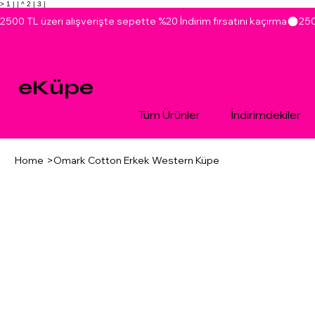
> 1 |
| ^ 2 |
3 |
2500 TL üzeri alışverişte sepette %20 İndirim fırsatını kaçırma
eKüpe
Tüm Ürünler
İndirimdekiler
Home
>
Omark Cotton Erkek Western Küpe