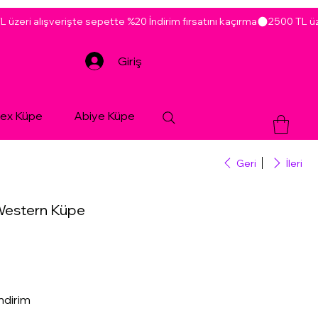
Giriş
sex Küpe
Abiye Küpe
Geri
İleri
Western Küpe
ndirim