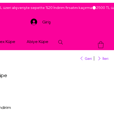
Giriş
sex Küpe
Abiye Küpe
Geri
İleri
üpe
ndirim