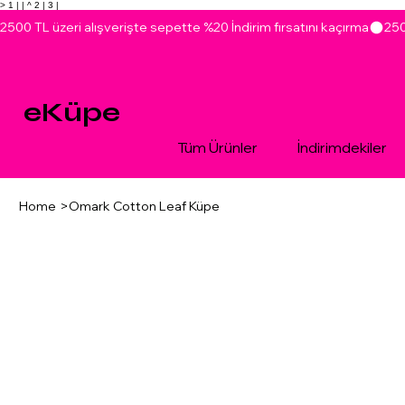
> 1 |
| ^ 2 |
3 |
2500 TL üzeri alışverişte sepette %20 İndirim fırsatını kaçırma
eKüpe
Tüm Ürünler
İndirimdekiler
Home
>
Omark Cotton Leaf Küpe