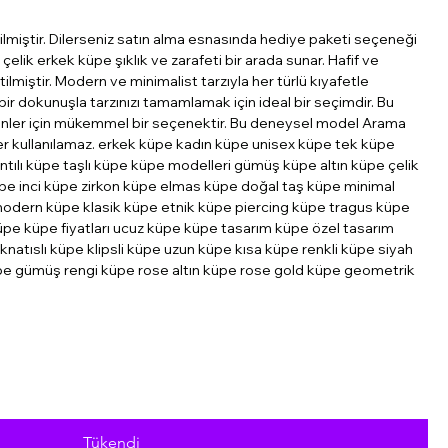
ilmiştir. Dilerseniz satın alma esnasında hediye paketi seçeneği
 çelik erkek küpe şıklık ve zarafeti bir arada sunar. Hafif ve
lmiştir. Modern ve minimalist tarzıyla her türlü kıyafetle
r dokunuşla tarzınızı tamamlamak için ideal bir seçimdir. Bu
ünler için mükemmel bir seçenektir. Bu deneysel model Arama
ikler kullanılamaz. erkek küpe kadın küpe unisex küpe tek küpe
antılı küpe taşlı küpe küpe modelleri gümüş küpe altın küpe çelik
pe inci küpe zirkon küpe elmas küpe doğal taş küpe minimal
dern küpe klasik küpe etnik küpe piercing küpe tragus küpe
üpe küpe fiyatları ucuz küpe küpe tasarım küpe özel tasarım
knatıslı küpe klipsli küpe uzun küpe kısa küpe renkli küpe siyah
pe gümüş rengi küpe rose altın küpe rose gold küpe geometrik
Tükendi