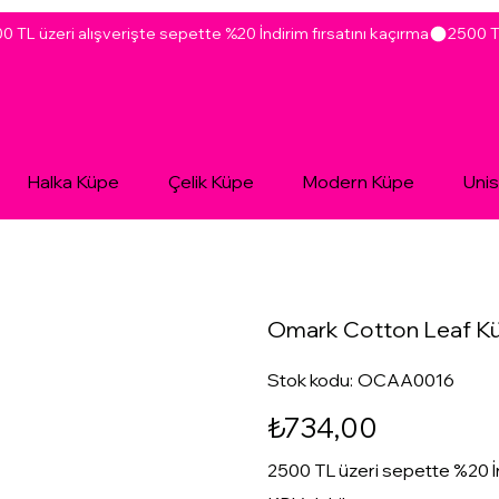
Halka Küpe
Çelik Küpe
Modern Küpe
Uni
Omark Cotton Leaf K
Stok
Stok kodu:
OCAA0016
kodu:
OCAA0016
Fiyat
₺734,00
2500 TL üzeri sepette %20 İ