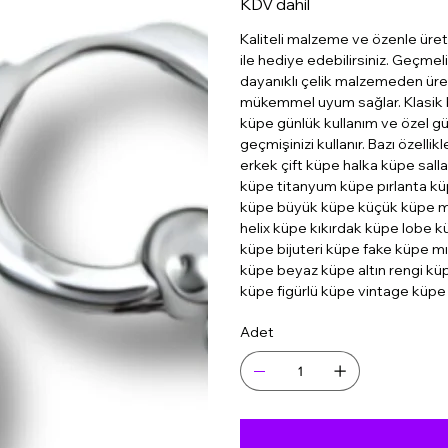
KDV dahil
Kaliteli malzeme ve özenle üret
ile hediye edebilirsiniz. Geçmeli
dayanıklı çelik malzemeden üreti
mükemmel uyum sağlar. Klasik bi
küpe günlük kullanım ve özel g
geçmişinizi kullanır. Bazı özell
erkek çift küpe halka küpe sall
küpe titanyum küpe pırlanta kü
küpe büyük küpe küçük küpe mo
helix küpe kıkırdak küpe lobe k
küpe bijuteri küpe fake küpe mı
küpe beyaz küpe altın rengi kü
küpe figürlü küpe vintage küpe
Adet