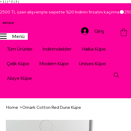
> 1 |
| ^ 2 |
3 |
2500 TL üzeri alışverişte sepette %20 İndirim fırsatını kaçırma
eKüpe
Giriş
Menü
Tüm Ürünler
İndirimdekiler
Halka Küpe
Çelik Küpe
Modern Küpe
Unisex Küpe
Abiye Küpe
Home
>
Omark Cotton Red Dune Küpe