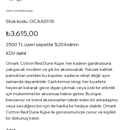
Omark Cotton Red Dune Küpe
Stok
Stok kodu:
OCAA0176
kodu:
OCAA0176
Fiyat
₺3.615,00
2500 TL üzeri sepette %20 İndirim
KDV dahil
Omark Cotton Red Dune Küpe, her kadının gardırobuna
yakışacak modern ve şık bir aksesuardır. Yüksek kaliteli
pamuktan üretilen bu küpeler, sadece rahat değil, aynı
zamanda dayanıklıdır. Canlı kırmızı rengi, her kıyafete
heyecan katarak gece dışarı çıkmak veya özel bir etkinlik
için mükemmel bir aksesuar haline getirir. Bu küpe,
benzersiz ve trend aksesuarları takdir eden bir arkadaşınız
veya sevdiğiniz biri için de harika bir hediye olabilir. Omark
Cotton Red Dune Küpe ile görünümünüze cesur ve kişilikli
bir dokunuş katın.
Adet