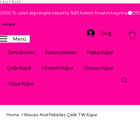
> 1 |
| ^ 2 |
3 |
2500 TL üzeri alışverişte sepette %20 İndirim fırsatını kaçırma
eKüpe
Giriş
Menü
Tüm Ürünler
İndirimdekiler
Halka Küpe
Çelik Küpe
Modern Küpe
Unisex Küpe
Abiye Küpe
Home
>
Waves And Pebbles Çelik TW Küpe