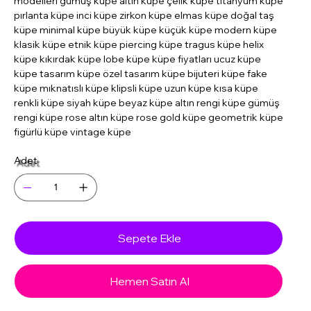
modelleri gümüş küpe altın küpe çelik küpe titanyum küpe
pırlanta küpe inci küpe zirkon küpe elmas küpe doğal taş
küpe minimal küpe büyük küpe küçük küpe modern küpe
klasik küpe etnik küpe piercing küpe tragus küpe helix
küpe kıkırdak küpe lobe küpe küpe fiyatları ucuz küpe
küpe tasarım küpe özel tasarım küpe bijuteri küpe fake
küpe mıknatıslı küpe klipsli küpe uzun küpe kısa küpe
renkli küpe siyah küpe beyaz küpe altın rengi küpe gümüş
rengi küpe rose altın küpe rose gold küpe geometrik küpe
figürlü küpe vintage küpe
Adet
Sepete Ekle
Hemen Satın Al