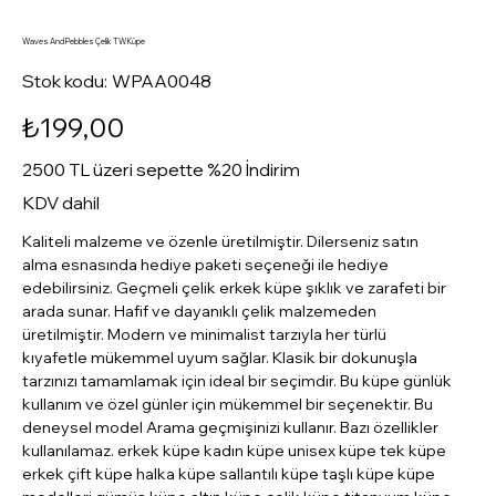
Waves And Pebbles Çelik TW Küpe
Stok
Stok kodu:
WPAA0048
kodu:
WPAA0048
Fiyat
₺199,00
2500 TL üzeri sepette %20 İndirim
KDV dahil
Kaliteli malzeme ve özenle üretilmiştir. Dilerseniz satın
alma esnasında hediye paketi seçeneği ile hediye
edebilirsiniz. Geçmeli çelik erkek küpe şıklık ve zarafeti bir
arada sunar. Hafif ve dayanıklı çelik malzemeden
üretilmiştir. Modern ve minimalist tarzıyla her türlü
kıyafetle mükemmel uyum sağlar. Klasik bir dokunuşla
tarzınızı tamamlamak için ideal bir seçimdir. Bu küpe günlük
kullanım ve özel günler için mükemmel bir seçenektir. Bu
deneysel model Arama geçmişinizi kullanır. Bazı özellikler
kullanılamaz. erkek küpe kadın küpe unisex küpe tek küpe
erkek çift küpe halka küpe sallantılı küpe taşlı küpe küpe