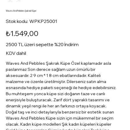
Waves And Pebbles Şakrak Küpe
Stok
Stok kodu:
WPKP25001
kodu:
WPKP25001
Fiyat
₺1.549,00
2500 TL üzeri sepette %20 İndirim
KDV dahil
Waves And Pebbles Şakrak Küpe Özel kaplamadır asla
paslanmaz Son derece sağlam uzun ömürlü bir
aksesuardır. 2 9 cm * 1 8 cm ebatlarındadır. Kaliteli
malzeme ve özenle üretilmiştir. Dilerseniz satın alma
esnasında hediye paketi seçeneği ile hediye edebilirsiniz.
Bu muhteşem yonca küpe sizi doğanın taze ve canlı
enerjisiyle buluşturacak. Zarif dört yapraklı tasarımı ve
dinamik yeşil rengi ile her an farkınızı ortaya koyacak.
Doğal taş ve inci detaylarıyla benzersiz bir estetik sunan
Waves And Pebbles Küpe sizin için mükemmel bir seçim
olacak. Kadın küpe modelleri Şık kadın küpeleri küpeler