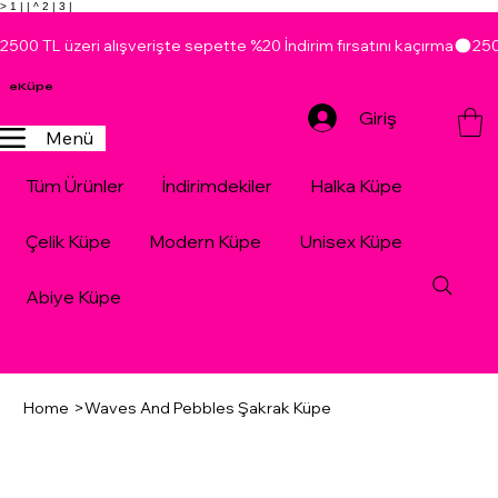
> 1 |
| ^ 2 |
3 |
2500 TL üzeri alışverişte sepette %20 İndirim fırsatını kaçırma
eKüpe
Giriş
Menü
Tüm Ürünler
İndirimdekiler
Halka Küpe
Çelik Küpe
Modern Küpe
Unisex Küpe
Abiye Küpe
Home
>
Waves And Pebbles Şakrak Küpe