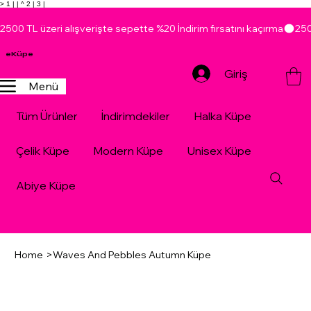
> 1 |
| ^ 2 |
3 |
2500 TL üzeri alışverişte sepette %20 İndirim fırsatını kaçırma
eKüpe
Giriş
Menü
Tüm Ürünler
İndirimdekiler
Halka Küpe
Çelik Küpe
Modern Küpe
Unisex Küpe
Abiye Küpe
Home
>
Waves And Pebbles Autumn Küpe