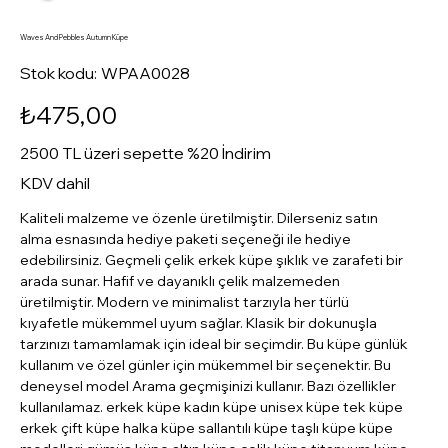
Waves And Pebbles Autumn Küpe
Stok
Stok kodu:
WPAA0028
kodu:
WPAA0028
Fiyat
₺475,00
2500 TL üzeri sepette %20 İndirim
KDV dahil
Kaliteli malzeme ve özenle üretilmiştir. Dilerseniz satın
alma esnasında hediye paketi seçeneği ile hediye
edebilirsiniz. Geçmeli çelik erkek küpe şıklık ve zarafeti bir
arada sunar. Hafif ve dayanıklı çelik malzemeden
üretilmiştir. Modern ve minimalist tarzıyla her türlü
kıyafetle mükemmel uyum sağlar. Klasik bir dokunuşla
tarzınızı tamamlamak için ideal bir seçimdir. Bu küpe günlük
kullanım ve özel günler için mükemmel bir seçenektir. Bu
deneysel model Arama geçmişinizi kullanır. Bazı özellikler
kullanılamaz. erkek küpe kadın küpe unisex küpe tek küpe
erkek çift küpe halka küpe sallantılı küpe taşlı küpe küpe