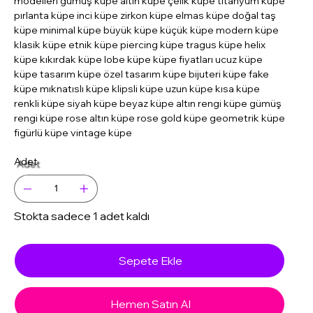
modelleri gümüş küpe altın küpe çelik küpe titanyum küpe
pırlanta küpe inci küpe zirkon küpe elmas küpe doğal taş
küpe minimal küpe büyük küpe küçük küpe modern küpe
klasik küpe etnik küpe piercing küpe tragus küpe helix
küpe kıkırdak küpe lobe küpe küpe fiyatları ucuz küpe
küpe tasarım küpe özel tasarım küpe bijuteri küpe fake
küpe mıknatıslı küpe klipsli küpe uzun küpe kısa küpe
renkli küpe siyah küpe beyaz küpe altın rengi küpe gümüş
rengi küpe rose altın küpe rose gold küpe geometrik küpe
figürlü küpe vintage küpe
Adet
Stokta sadece 1 adet kaldı
Sepete Ekle
Hemen Satın Al