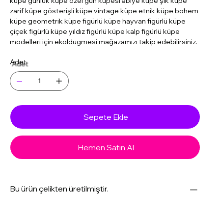
küpe günlük küpe özel gün küpesi abiye küpe şık küpe
zarif küpe gösterişli küpe vintage küpe etnik küpe bohem
küpe geometrik küpe figürlü küpe hayvan figürlü küpe
çiçek figürlü küpe yıldız figürlü küpe kalp figürlü küpe
modelleri için ekoldugmesi mağazamızı takip edebilirsiniz.
Adet
Sepete Ekle
Hemen Satın Al
Bu ürün çelikten üretilmiştir.