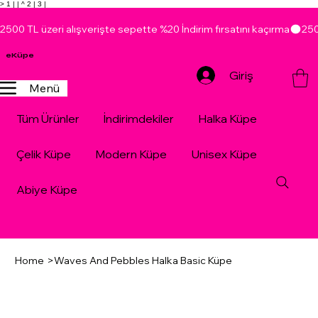
> 1 |
| ^ 2 |
3 |
2500 TL üzeri alışverişte sepette %20 İndirim fırsatını kaçırma
eKüpe
Giriş
Menü
Tüm Ürünler
İndirimdekiler
Halka Küpe
Çelik Küpe
Modern Küpe
Unisex Küpe
Abiye Küpe
Home
>
Waves And Pebbles Halka Basic Küpe