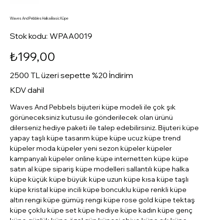
Waves And Pebbles Halka Basic Küpe
Stok
Stok kodu:
WPAA0019
kodu:
WPAA0019
Fiyat
₺199,00
2500 TL üzeri sepette %20 İndirim
KDV dahil
Waves And Pebbels bijuteri küpe modeli ile çok şık
görüneceksiniz kutusu ile gönderilecek olan ürünü
dilerseniz hediye paketi ile talep edebilirsiniz. Bijuteri küpe
yapay taşlı küpe tasarım küpe küpe ucuz küpe trend
küpeler moda küpeler yeni sezon küpeler küpeler
kampanyalı küpeler online küpe internetten küpe küpe
satın al küpe sipariş küpe modelleri sallantılı küpe halka
küpe küçük küpe büyük küpe uzun küpe kısa küpe taşlı
küpe kristal küpe incili küpe boncuklu küpe renkli küpe
altın rengi küpe gümüş rengi küpe rose gold küpe tektaş
küpe çoklu küpe set küpe hediye küpe kadın küpe genç