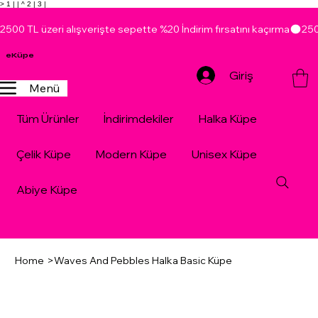
> 1 |
| ^ 2 |
3 |
2500 TL üzeri alışverişte sepette %20 İndirim fırsatını kaçırma
eKüpe
Giriş
Menü
Tüm Ürünler
İndirimdekiler
Halka Küpe
Çelik Küpe
Modern Küpe
Unisex Küpe
Abiye Küpe
Home
>
Waves And Pebbles Halka Basic Küpe