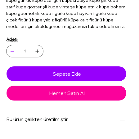
küpe günlük küpe özel gün küpesi abiye küpe şık küpe
zarif küpe gösterişli küpe vintage küpe etnik küpe bohem
küpe geometrik küpe figürlü küpe hayvan figürlü küpe
çiçek figürlü küpe yıldız figürlü küpe kalp figürlü küpe
modelleri için ekoldugmesi mağazamızı takip edebilirsiniz.
Adet
Sepete Ekle
Hemen Satın Al
Bu ürün çelikten üretilmiştir.