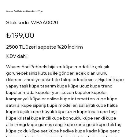
Waves And Pebbles Halka Basic Küpe
Stok
Stok kodu:
WPAA0020
kodu:
WPAA0020
Fiyat
₺199,00
2500 TL üzeri sepette %20 İndirim
KDV dahil
Waves And Pebbels bijuteri küpe modeli ile çok şık
görüneceksiniz kutusu ile gönderilecek olan ürünü
dilerseniz hediye paketi ile talep edebilirsiniz. Bijuteri küpe
yapay taşlı küpe tasarım küpe küpe ucuz küpe trend
küpeler moda küpeler yeni sezon küpeler küpeler
kampanyalı küpeler online küpe internetten küpe küpe
satın al küpe sipariş küpe modelleri sallantılı küpe halka
küpe küçük küpe büyük küpe uzun küpe kısa küpe taşlı
küpe kristal küpe incili küpe boncuklu küpe renkli küpe
altın rengi küpe gümüş rengi küpe rose gold küpe tektaş
küpe çoklu küpe set küpe hediye küpe kadın küpe genç