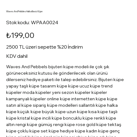
Waves And Pebbles Halka Basic Küpe
Stok
Stok kodu:
WPAA0024
kodu:
WPAA0024
Fiyat
₺199,00
2500 TL üzeri sepette %20 İndirim
KDV dahil
Waves And Pebbels bijuteri küpe modeli ile çok şık
görüneceksiniz kutusu ile gönderilecek olan ürünü
dilerseniz hediye paketi ile talep edebilirsiniz. Bijuteri küpe
yapay taşlı küpe tasarım küpe küpe ucuz küpe trend
küpeler moda küpeler yeni sezon küpeler küpeler
kampanyalı küpeler online küpe internetten küpe küpe
satın al küpe sipariş küpe modelleri sallantılı küpe halka
küpe küçük küpe büyük küpe uzun küpe kısa küpe taşlı
küpe kristal küpe incili küpe boncuklu küpe renkli küpe
altın rengi küpe gümüş rengi küpe rose gold küpe tektaş
küpe çoklu küpe set küpe hediye küpe kadın küpe genç