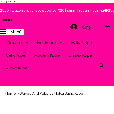
> 1 |
| ^ 2 |
3 |
2500 TL üzeri alışverişte sepette %20 İndirim fırsatını kaçırma
eKüpe
Giriş
Menü
Tüm Ürünler
İndirimdekiler
Halka Küpe
Çelik Küpe
Modern Küpe
Unisex Küpe
Abiye Küpe
Home
>
Waves And Pebbles Halka Basic Küpe