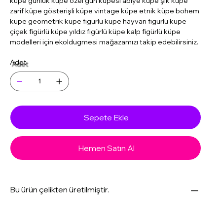
küpe günlük küpe özel gün küpesi abiye küpe şık küpe
zarif küpe gösterişli küpe vintage küpe etnik küpe bohem
küpe geometrik küpe figürlü küpe hayvan figürlü küpe
çiçek figürlü küpe yıldız figürlü küpe kalp figürlü küpe
modelleri için ekoldugmesi mağazamızı takip edebilirsiniz.
Adet
Sepete Ekle
Hemen Satın Al
Bu ürün çelikten üretilmiştir.