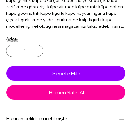
küpe günlük küpe özel gün küpesi abiye küpe şık küpe
zarif küpe gösterişli küpe vintage küpe etnik küpe bohem
küpe geometrik küpe figürlü küpe hayvan figürlü küpe
çiçek figürlü küpe yıldız figürlü küpe kalp figürlü küpe
modelleri için ekoldugmesi mağazamızı takip edebilirsiniz.
Adet
Sepete Ekle
Hemen Satın Al
Bu ürün çelikten üretilmiştir.