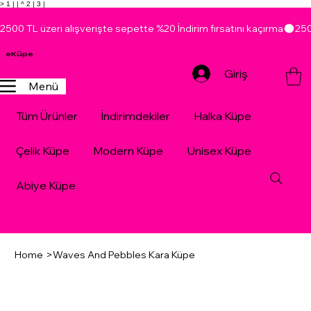
> 1 |
| ^ 2 |
3 |
2500 TL üzeri alışverişte sepette %20 İndirim fırsatını kaçırma
eKüpe
Giriş
Menü
Tüm Ürünler
İndirimdekiler
Halka Küpe
Çelik Küpe
Modern Küpe
Unisex Küpe
Abiye Küpe
Home
>
Waves And Pebbles Kara Küpe