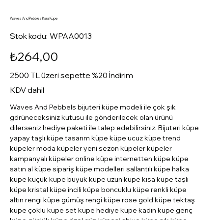
Waves And Pebbles Kara Küpe
Stok
Stok kodu:
WPAA0013
kodu:
WPAA0013
Fiyat
₺264,00
2500 TL üzeri sepette %20 İndirim
KDV dahil
Waves And Pebbels bijuteri küpe modeli ile çok şık
görüneceksiniz kutusu ile gönderilecek olan ürünü
dilerseniz hediye paketi ile talep edebilirsiniz. Bijuteri küpe
yapay taşlı küpe tasarım küpe küpe ucuz küpe trend
küpeler moda küpeler yeni sezon küpeler küpeler
kampanyalı küpeler online küpe internetten küpe küpe
satın al küpe sipariş küpe modelleri sallantılı küpe halka
küpe küçük küpe büyük küpe uzun küpe kısa küpe taşlı
küpe kristal küpe incili küpe boncuklu küpe renkli küpe
altın rengi küpe gümüş rengi küpe rose gold küpe tektaş
küpe çoklu küpe set küpe hediye küpe kadın küpe genç