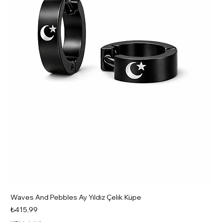
Waves And Pebbles Ay Yıldız Çelik Küpe
Fiyat
₺415,99