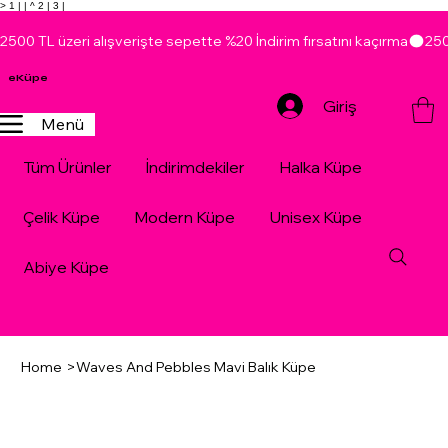
> 1 |
| ^ 2 |
3 |
2500 TL üzeri alışverişte sepette %20 İndirim fırsatını kaçırma
eKüpe
Giriş
Menü
Tüm Ürünler
İndirimdekiler
Halka Küpe
Çelik Küpe
Modern Küpe
Unisex Küpe
Abiye Küpe
Home
>
Waves And Pebbles Mavi Balık Küpe