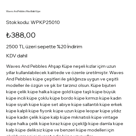
Waves And Pebbles Mavi Balık Küpe
Stok
Stok kodu:
WPKP25010
kodu:
WPKP25010
Fiyat
₺388,00
2500 TL üzeri sepette %20 İndirim
KDV dahil
Waves And Pebbles Ahşap Küpe neşeli kızlar içim uzun
yıllar kullanılabilecek kalitede ve özenle üretilmiştir. Waves
And Pebbles küpe çeşitleri ile şıklığınıza uygun ve çeşitli
modeller ile özgün ve şık bir tarzınız olsun. Küpe bijuteri
küpe çelik küpe halka küpe gold küpe taşlı küpe büyük
küpe incili küpe çoklu küpe bordo küpe kırmızı küpe kadın
küpe siyah küpe küpe set abiye küpe sallantılı küpe erkek
küpe kalpli küpe fiyonk küpe uzun küpe leopar küpe yıldız
küpe kadın çelik küpe kalp küpe mıknatıslı küpe vintage
küpe halka çelik küpe kiraz küpe çiçeklği küpe damla küpe
kalp küpe deliksiz küpe ve benzeri küpe modelleri için