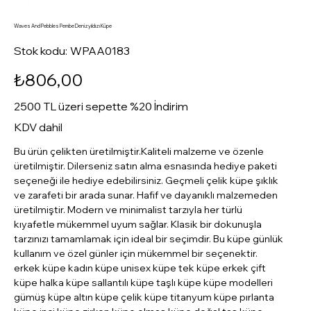
Waves And Pebbles Pembe Denizyıldızı Küpe
Stok
Stok kodu:
WPAA0183
kodu:
WPAA0183
Fiyat
₺806,00
2500 TL üzeri sepette %20 İndirim
KDV dahil
Bu ürün çelikten üretilmiştir.Kaliteli malzeme ve özenle
üretilmiştir. Dilerseniz satın alma esnasında hediye paketi
seçeneği ile hediye edebilirsiniz. Geçmeli çelik küpe şıklık
ve zarafeti bir arada sunar. Hafif ve dayanıklı malzemeden
üretilmiştir. Modern ve minimalist tarzıyla her türlü
kıyafetle mükemmel uyum sağlar. Klasik bir dokunuşla
tarzınızı tamamlamak için ideal bir seçimdir. Bu küpe günlük
kullanım ve özel günler için mükemmel bir seçenektir.
erkek küpe kadın küpe unisex küpe tek küpe erkek çift
küpe halka küpe sallantılı küpe taşlı küpe küpe modelleri
gümüş küpe altın küpe çelik küpe titanyum küpe pırlanta