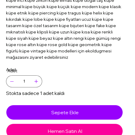
küpe inci küpe zirkon küpe elmas küpe doğal taş küpe
minimal küpe büyük küpe küçük küpe modern küpe klasik
küpe etnik küpe piercing küpe tragus küpe helix küpe
kıkırdak küpe lobe küpe küpe fiyatları ucuz küpe küpe
tasarım küpe özel tasarım küpe bijuteri küpe fake küpe
mıknatıslı küpe klipsli küpe uzun küpe kısa küpe renkli
küpe siyah küpe beyaz küpe altın rengi küpe gümüş rengi
küpe rose altın küpe rose gold küpe geometrik küpe
figürlü küpe vintage küpe modelleri için ekoldugmesi
mağazasını ziyaret edebilirsiniz
Adet
Stokta sadece 1 adet kaldı
Sepete Ekle
Hemen Satın Al