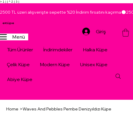
> 1 |
| ^ 2 |
3 |
2500 TL üzeri alışverişte sepette %20 İndirim fırsatını kaçırma
eKüpe
Giriş
Menü
Tüm Ürünler
İndirimdekiler
Halka Küpe
Çelik Küpe
Modern Küpe
Unisex Küpe
Abiye Küpe
Home
>
Waves And Pebbles Pembe Denizyıldızı Küpe