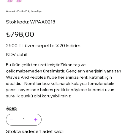
Waves And Pebbles Pinky Green Küpe
Stok
Stok kodu:
WPAA0213
kodu:
WPAA0213
Fiyat
₺798,00
2500 TL üzeri sepette %20 İndirim
KDV dahil
Bu ürün çelikten üretilmiştir.Zirkon taş ve
çelik malzemeden üretilmiştir. Gençlerin enerjisini yansıtan
Waves And Pebbles Küpe her anınıza renk katmak için
idealdir. - Nemli bir bez kullanarak kolayca temizlenebilir
yapısı sayesinde bakımı pratiktir böylece küpenizi uzun
süre ilk günkü gibi koruyabilirsiniz.
Adet
Stokta sadece 1 adet kaldı