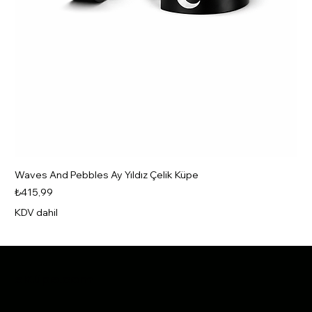
Waves And Pebbles Ay Yıldız Çelik Küpe
Fiyat
₺415,99
KDV dahil
Yeni
Yeni
Yeni
Yeni
Yeni
Yeni
Yeni
Yeni
Yeni
Yeni
Yeni
Yeni
Yeni
Yeni
Yeni
eKüpe.com