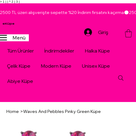
> 1 |
| ^ 2 |
3 |
2500 TL üzeri alışverişte sepette %20 İndirim fırsatını kaçırma
eKüpe
Giriş
Menü
Tüm Ürünler
İndirimdekiler
Halka Küpe
Çelik Küpe
Modern Küpe
Unisex Küpe
Abiye Küpe
Home
>
Waves And Pebbles Pinky Green Küpe