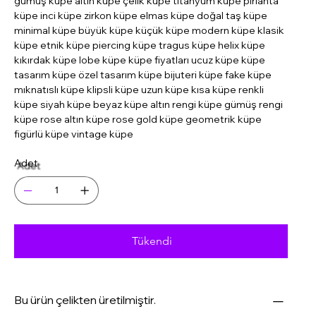
gümüş küpe altın küpe çelik küpe titanyum küpe pırlanta
küpe inci küpe zirkon küpe elmas küpe doğal taş küpe
minimal küpe büyük küpe küçük küpe modern küpe klasik
küpe etnik küpe piercing küpe tragus küpe helix küpe
kıkırdak küpe lobe küpe küpe fiyatları ucuz küpe küpe
tasarım küpe özel tasarım küpe bijuteri küpe fake küpe
mıknatıslı küpe klipsli küpe uzun küpe kısa küpe renkli
küpe siyah küpe beyaz küpe altın rengi küpe gümüş rengi
küpe rose altın küpe rose gold küpe geometrik küpe
figürlü küpe vintage küpe
Adet
Tükendi
Bu ürün çelikten üretilmiştir.