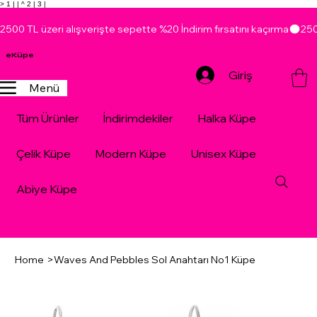
> 1 |
| ^ 2 |
3 |
2500 TL üzeri alışverişte sepette %20 İndirim fırsatını kaçırma
eKüpe
Giriş
Menü
Tüm Ürünler
İndirimdekiler
Halka Küpe
Çelik Küpe
Modern Küpe
Unisex Küpe
Abiye Küpe
Home
>
Waves And Pebbles Sol Anahtarı No1 Küpe