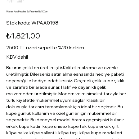
Waves And Pebbles Sol Anahtarı No1 Küpe
Stok
Stok kodu:
WPAA0158
kodu:
WPAA0158
Fiyat
₺1.821,00
2500 TL üzeri sepette %20 İndirim
KDV dahil
Bu ürün çelikten üretilmiştir.Kaliteli malzeme ve özenle
üretilmiştir. Dilerseniz satın alma esnasında hediye paketi
seçeneği ile hediye edebilirsiniz. Geçmeli çelik küpe şıklık
ve zarafeti bir arada sunar. Hafif ve dayanıklı çelik
malzemeden üretilmiştir. Modern ve minimalist tarzıyla her
türlü kıyafetle mükemmel uyum sağlar. Klasik bir
dokunuşla tarzınızı tamamlamak için ideal bir seçimdir. Bu
küpe günlük kullanım ve özel günler için mükemmel bir
seçenektir. Bu deneysel model Arama geçmişinizi kullanır.
erkek küpe kadın küpe unisex küpe tek küpe erkek çift
küpe halka küpe sallantılı küpe taşlı küpe küpe modelleri