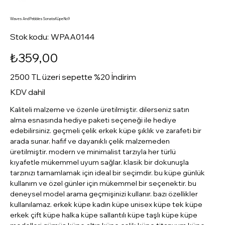
Waves And Pebbles Sonata Küpe No9
Stok
Stok kodu:
WPAA0144
kodu:
WPAA0144
Fiyat
₺359,00
2500 TL üzeri sepette %20 İndirim
KDV dahil
Kaliteli malzeme ve özenle üretilmiştir. dilerseniz satın
alma esnasında hediye paketi seçeneği ile hediye
edebilirsiniz. geçmeli çelik erkek küpe şıklık ve zarafeti bir
arada sunar. hafif ve dayanıklı çelik malzemeden
üretilmiştir. modern ve minimalist tarzıyla her türlü
kıyafetle mükemmel uyum sağlar. klasik bir dokunuşla
tarzınızı tamamlamak için ideal bir seçimdir. bu küpe günlük
kullanım ve özel günler için mükemmel bir seçenektir. bu
deneysel model arama geçmişinizi kullanır. bazı özellikler
kullanılamaz. erkek küpe kadın küpe unisex küpe tek küpe
erkek çift küpe halka küpe sallantılı küpe taşlı küpe küpe