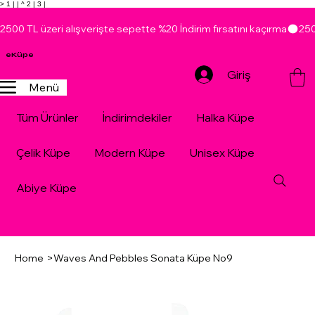
> 1 |
| ^ 2 |
3 |
2500 TL üzeri alışverişte sepette %20 İndirim fırsatını kaçırma
eKüpe
Giriş
Menü
Tüm Ürünler
İndirimdekiler
Halka Küpe
Çelik Küpe
Modern Küpe
Unisex Küpe
Abiye Küpe
Home
>
Waves And Pebbles Sonata Küpe No9