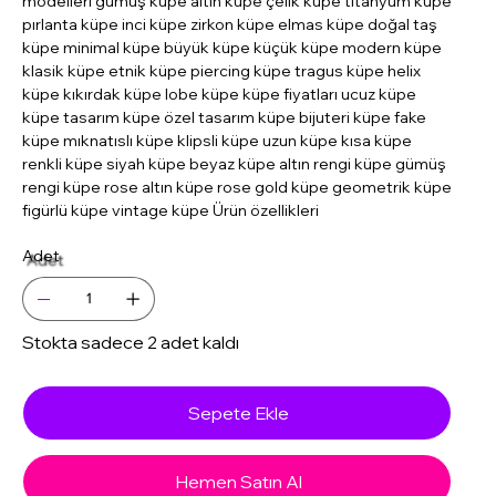
modelleri gümüş küpe altın küpe çelik küpe titanyum küpe
pırlanta küpe inci küpe zirkon küpe elmas küpe doğal taş
küpe minimal küpe büyük küpe küçük küpe modern küpe
klasik küpe etnik küpe piercing küpe tragus küpe helix
küpe kıkırdak küpe lobe küpe küpe fiyatları ucuz küpe
küpe tasarım küpe özel tasarım küpe bijuteri küpe fake
küpe mıknatıslı küpe klipsli küpe uzun küpe kısa küpe
renkli küpe siyah küpe beyaz küpe altın rengi küpe gümüş
rengi küpe rose altın küpe rose gold küpe geometrik küpe
figürlü küpe vintage küpe Ürün özellikleri
Adet
Stokta sadece 2 adet kaldı
Sepete Ekle
Hemen Satın Al