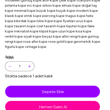
modelleri gümüş küpe altın küpe çelik küpe titanyum küpe
pırlanta küpe inci küpe zirkon küpe elmas küpe doğal taş
küpe minimal küpe büyük küpe küçük küpe modern küpe
klasik küpe etnik küpe piercing küpe tragus küpe helix
küpe kıkırdak küpe lobe küpe küpe fiyatları ucuz küpe
küpe tasarım küpe özel tasarım küpe bijuteri küpe fake
küpe mıknatıslı küpe klipsli küpe uzun küpe kısa küpe
renkli küpe siyah küpe beyaz küpe altın rengi küpe gümüş
rengi küpe rose altın küpe rose gold küpe geometrik küpe
figürlü küpe vintage küpe
Adet
Stokta sadece 1 adet kaldı
Sepete Ekle
Hemen Satın Al