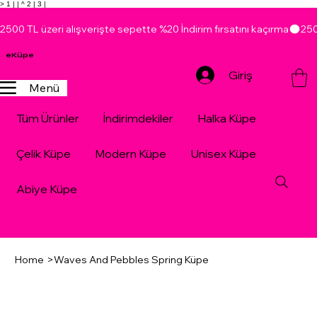
> 1 |
| ^ 2 |
3 |
2500 TL üzeri alışverişte sepette %20 İndirim fırsatını kaçırma
eKüpe
Giriş
Menü
Tüm Ürünler
İndirimdekiler
Halka Küpe
Çelik Küpe
Modern Küpe
Unisex Küpe
Abiye Küpe
Home
>
Waves And Pebbles Spring Küpe