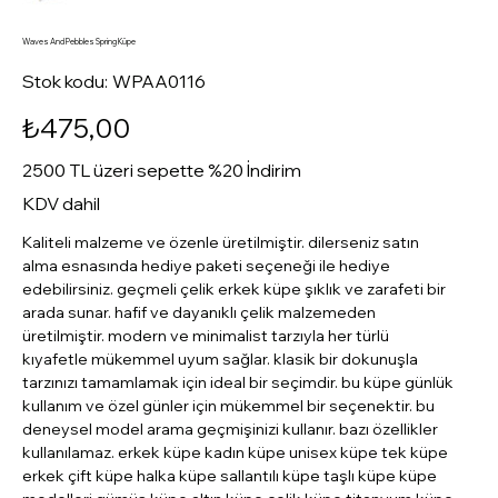
Waves And Pebbles Spring Küpe
Stok
Stok kodu:
WPAA0116
kodu:
WPAA0116
Fiyat
₺475,00
2500 TL üzeri sepette %20 İndirim
KDV dahil
Kaliteli malzeme ve özenle üretilmiştir. dilerseniz satın
alma esnasında hediye paketi seçeneği ile hediye
edebilirsiniz. geçmeli çelik erkek küpe şıklık ve zarafeti bir
arada sunar. hafif ve dayanıklı çelik malzemeden
üretilmiştir. modern ve minimalist tarzıyla her türlü
kıyafetle mükemmel uyum sağlar. klasik bir dokunuşla
tarzınızı tamamlamak için ideal bir seçimdir. bu küpe günlük
kullanım ve özel günler için mükemmel bir seçenektir. bu
deneysel model arama geçmişinizi kullanır. bazı özellikler
kullanılamaz. erkek küpe kadın küpe unisex küpe tek küpe
erkek çift küpe halka küpe sallantılı küpe taşlı küpe küpe