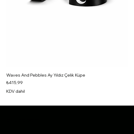
Waves And Pebbles Ay Yıldız Çelik Küpe
Fiyat
₺415,99
KDV dahil
Yeni
Yeni
Yeni
Yeni
Yeni
Yeni
Yeni
Yeni
Yeni
Yeni
Yeni
Yeni
Yeni
Yeni
Yeni
eKüpe.com