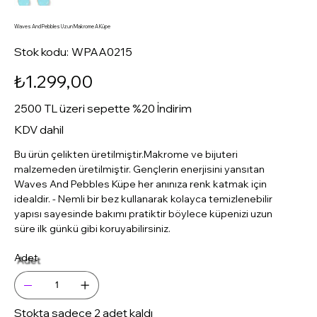
Waves And Pebbles Uzun Makrome A Küpe
Stok
Stok kodu:
WPAA0215
kodu:
WPAA0215
Fiyat
₺1.299,00
2500 TL üzeri sepette %20 İndirim
KDV dahil
Bu ürün çelikten üretilmiştir.Makrome ve bijuteri
malzemeden üretilmiştir. Gençlerin enerjisini yansıtan
Waves And Pebbles Küpe her anınıza renk katmak için
idealdir. - Nemli bir bez kullanarak kolayca temizlenebilir
yapısı sayesinde bakımı pratiktir böylece küpenizi uzun
süre ilk günkü gibi koruyabilirsiniz.
Adet
Stokta sadece 2 adet kaldı