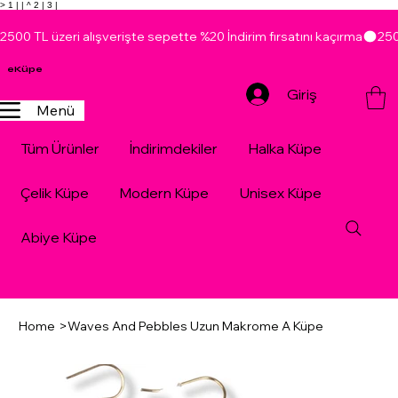
> 1 |
| ^ 2 |
3 |
2500 TL üzeri alışverişte sepette %20 İndirim fırsatını kaçırma
eKüpe
Giriş
Menü
Tüm Ürünler
İndirimdekiler
Halka Küpe
Çelik Küpe
Modern Küpe
Unisex Küpe
Abiye Küpe
Home
>
Waves And Pebbles Uzun Makrome A Küpe