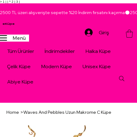
> 1 |
| ^ 2 |
3 |
2500 TL üzeri alışverişte sepette %20 İndirim fırsatını kaçırma
eKüpe
Giriş
Menü
Tüm Ürünler
İndirimdekiler
Halka Küpe
Çelik Küpe
Modern Küpe
Unisex Küpe
Abiye Küpe
Home
>
Waves And Pebbles Uzun Makrome C Küpe