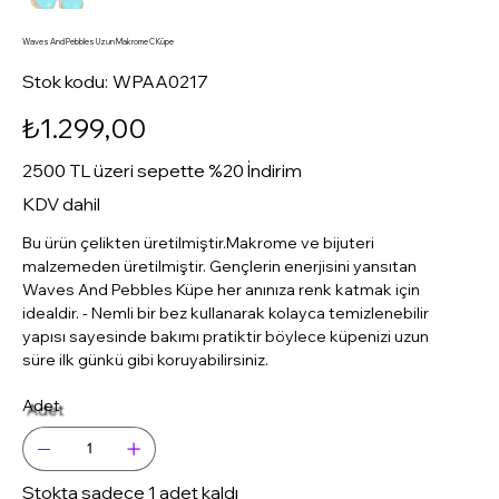
Waves And Pebbles Uzun Makrome C Küpe
Stok
Stok kodu:
WPAA0217
kodu:
WPAA0217
Fiyat
₺1.299,00
2500 TL üzeri sepette %20 İndirim
KDV dahil
Bu ürün çelikten üretilmiştir.Makrome ve bijuteri
malzemeden üretilmiştir. Gençlerin enerjisini yansıtan
Waves And Pebbles Küpe her anınıza renk katmak için
idealdir. - Nemli bir bez kullanarak kolayca temizlenebilir
yapısı sayesinde bakımı pratiktir böylece küpenizi uzun
süre ilk günkü gibi koruyabilirsiniz.
Adet
Stokta sadece 1 adet kaldı