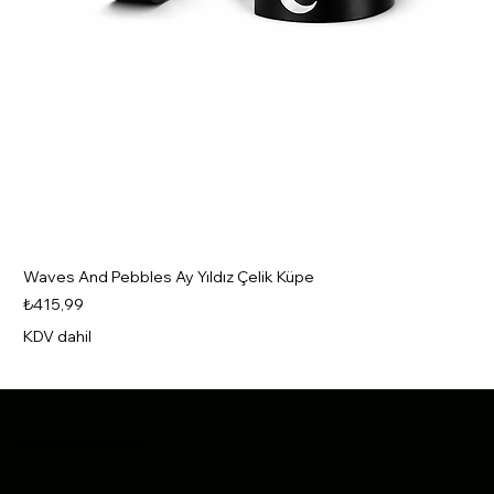
Waves And Pebbles Ay Yıldız Çelik Küpe
Fiyat
₺415,99
KDV dahil
Yeni
Yeni
Yeni
Yeni
Yeni
Yeni
Yeni
Yeni
Yeni
Yeni
Yeni
Yeni
Yeni
Yeni
Yeni
eKüpe.com