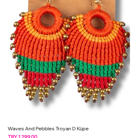
Waves And Pebbles Troyan D Küpe
Price
TRY 1,299.00