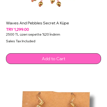
Waves And Pebbles Secret A Küpe
Price
TRY 1,299.00
2500 TL üzeri sepette %20 İndirim
Sales Tax Included
Add to Cart