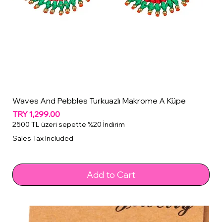
Waves And Pebbles Turkuazlı Makrome A Küpe
Price
TRY 1,299.00
2500 TL üzeri sepette %20 İndirim
Sales Tax Included
Add to Cart