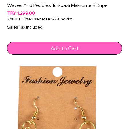
Waves And Pebbles Turkuazlı Makrome B Küpe
Price
TRY 1,299.00
2500 TL üzeri sepette %20 İndirim
Sales Tax Included
Add to Cart