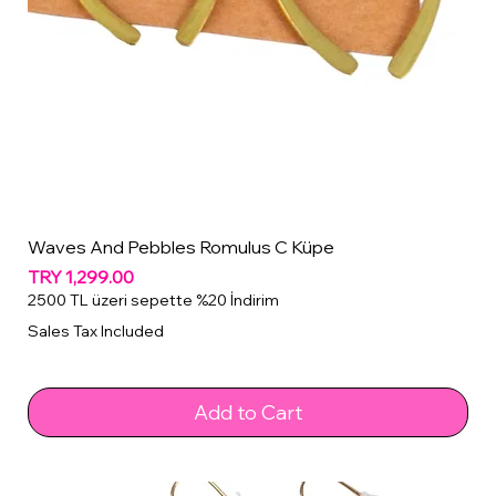
Waves And Pebbles Romulus C Küpe
Price
TRY 1,299.00
2500 TL üzeri sepette %20 İndirim
Sales Tax Included
Add to Cart