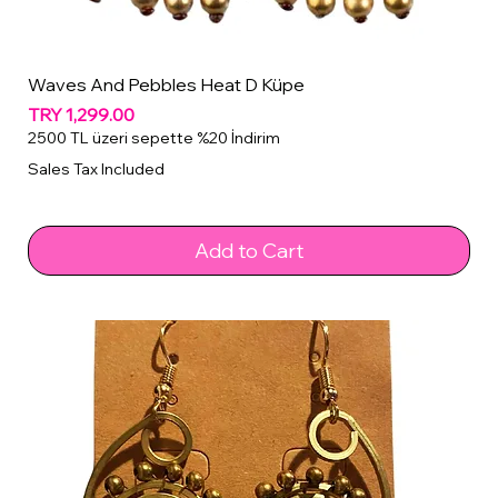
Waves And Pebbles Heat D Küpe
Price
TRY 1,299.00
2500 TL üzeri sepette %20 İndirim
Sales Tax Included
Add to Cart