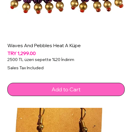
Waves And Pebbles Heat A Küpe
Price
TRY 1,299.00
2500 TL üzeri sepette %20 İndirim
Sales Tax Included
Add to Cart