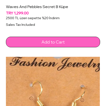
Waves And Pebbles Secret B Küpe
Price
TRY 1,299.00
2500 TL üzeri sepette %20 İndirim
Sales Tax Included
Add to Cart