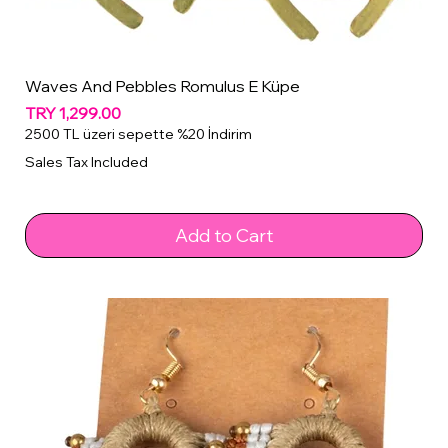
Waves And Pebbles Romulus E Küpe
Price
TRY 1,299.00
2500 TL üzeri sepette %20 İndirim
Sales Tax Included
Add to Cart