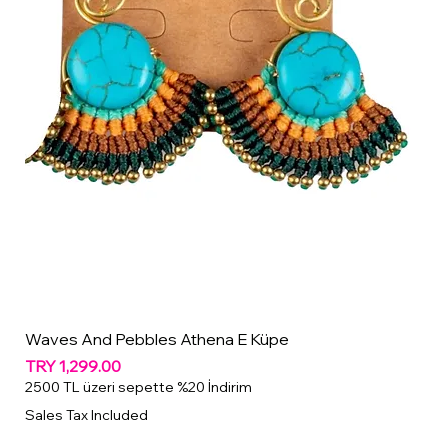
Waves And Pebbles Athena E Küpe
Price
TRY 1,299.00
2500 TL üzeri sepette %20 İndirim
Sales Tax Included