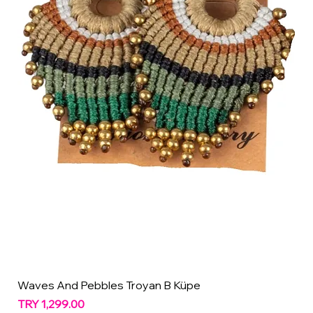
Waves And Pebbles Troyan B Küpe
Price
TRY 1,299.00