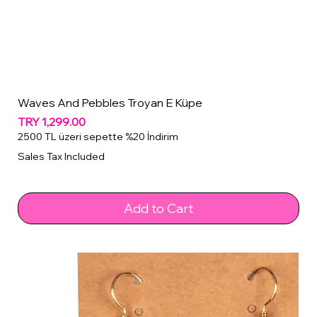
Waves And Pebbles Troyan E Küpe
Price
TRY 1,299.00
2500 TL üzeri sepette %20 İndirim
Sales Tax Included
Add to Cart