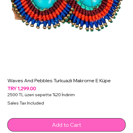
Waves And Pebbles Turkuazlı Makrome E Küpe
Price
TRY 1,299.00
2500 TL üzeri sepette %20 İndirim
Sales Tax Included
Add to Cart