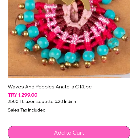
Waves And Pebbles Anatolia C Küpe
Price
TRY 1,299.00
2500 TL üzeri sepette %20 İndirim
Sales Tax Included
Add to Cart