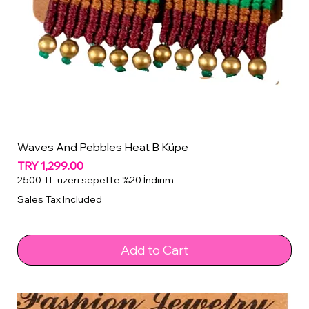
Waves And Pebbles Heat B Küpe
Price
TRY 1,299.00
2500 TL üzeri sepette %20 İndirim
Sales Tax Included
Add to Cart