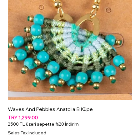
Waves And Pebbles Anatolia B Küpe
Price
TRY 1,299.00
2500 TL üzeri sepette %20 İndirim
Sales Tax Included