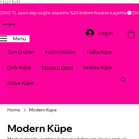
> 1 |
| ^ 2 |
3 |
2500 TL üzeri alışverişte sepette %20 İndirim fırsatını kaçırma
eKüpe
Log In
Menü
Tüm Ürünler
İndirimdekiler
Halka Küpe
Çelik Küpe
Modern Küpe
Unisex Küpe
Abiye Küpe
Home
Modern Küpe
Modern Küpe