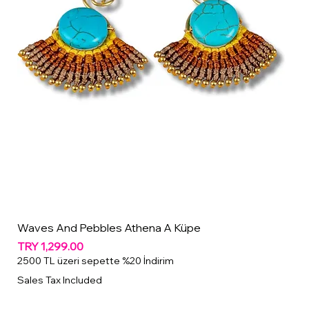
Waves And Pebbles Athena A Küpe
Price
TRY 1,299.00
2500 TL üzeri sepette %20 İndirim
Sales Tax Included