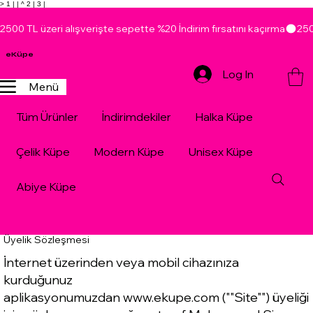
> 1 |
| ^ 2 |
3 |
2500 TL üzeri alışverişte sepette %20 İndirim fırsatını kaçırma
eKüpe
Log In
Menü
Tüm Ürünler
İndirimdekiler
Halka Küpe
Çelik Küpe
Modern Küpe
Unisex Küpe
Abiye Küpe
Üyelik Sözleşmesi
İnternet üzerinden veya mobil cihazınıza
kurduğunuz
aplikasyonumuzdan
www.ekupe.com
(""Site"") üyeliği