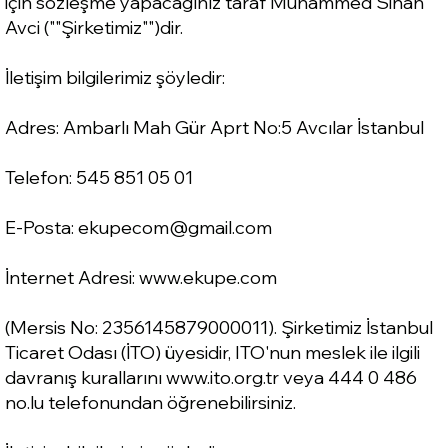
için sözleşme yapacağınız taraf Muhammed Sinan
Avci (""Şirketimiz"")dir.
İletişim bilgilerimiz şöyledir:
Adres: Ambarlı Mah Gür Aprt No:5 Avcılar İstanbul
Telefon: 545 851 05 01
E-Posta:
ekupecom@gmail.com
İnternet Adresi:
www.ekupe.com
(Mersis No: 2356145879000011). Şirketimiz İstanbul
Ticaret Odası (İTO) üyesidir, ITO'nun meslek ile ilgili
davranış kurallarını
www.ito.org.tr
veya 444 0 486
no.lu telefonundan öğrenebilirsiniz.