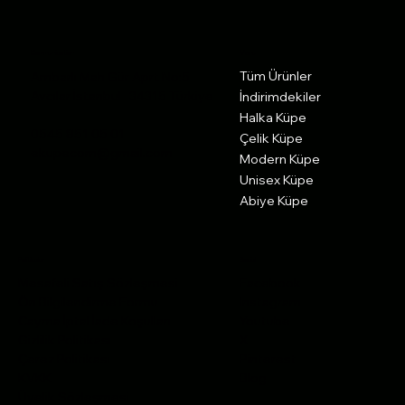
Communication
Menu
Tüm Ürünler
Ambarlı Mah Gür Aprt No:5
Avcılar İstanbul 34315 Türkiye
İndirimdekiler
Halka Küpe
0545 851 05 01
Çelik Küpe
ekupecom@gmail.com
Modern Küpe
Unisex Küpe
Abiye Küpe
Politikalar
Social
Mesafeli Satış Sözleşmesi
Facebook
Ön Bilgilendirme Formu
Instagram
Cayma İptal İade Koşulları
Youtube
Gizlilik Politikası
X
Çerez Politikası
Pinterest
KVKK
Blog
Üyelik Sözleşmesi