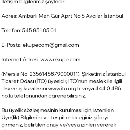
İletişim bilgilerimiz şöyledir:
Adres: Ambarlı Mah Gür Aprt No:5 Avcılar İstanbul
Telefon: 545 851 05 01
E-Posta:
ekupecom@gmail.com
İnternet Adresi:
www.ekupe.com
(Mersis No: 2356145879000011). Şirketimiz İstanbul
Ticaret Odası (İTO) üyesidir, ITO'nun meslek ile ilgili
davranış kurallarını
www.ito.org.tr
veya 444 0 486
no.lu telefonundan öğrenebilirsiniz.
Bu üyelik sözleşmesinin kurulması için, istenilen
Üye(lik) Bilgileri'ni ve tespit edeceğiniz şifreyi
girmeniz, belirtilen onay ve/veya izinleri vererek