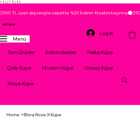
> 1 |
| ^ 2 |
3 |
2500 TL üzeri alışverişte sepette %20 İndirim fırsatını kaçırma
eKüpe
Log In
Menü
Tüm Ürünler
İndirimdekiler
Halka Küpe
Çelik Küpe
Modern Küpe
Unisex Küpe
Abiye Küpe
Home
>
Blora Rose X Küpe