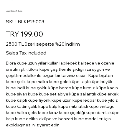
Blora Rose X Küpe
SKU
SKU:
BLKP25003
BLKP25003
Price
TRY 199.00
2500 TL üzeri sepette %20 İndirim
Sales Tax Included
Blora küpe uzun yıllar kullanılabilecek kalitede ve özenle
üretilmiştir. Blora küpe çeşitleri ile şıklığınıza uygun ve
çeşitli modeller ile özgün bir tarzınız olsun. Küpe bijuteri
küpe çelik küpe halka küpe gold küpe taşlı küpe büyük
küpe incili küpe çoklu küpe bordo küpe kırmızı küpe kadın
küpe siyah küpe küpe set abiye küpe sallantılı küpe erkek
küpe kalpli küpe fiyonk küpe uzun küpe leopar küpe yıldız
küpe kadın çelik küpe kalp küpe mıknatıslı küpe vintage
küpe halka çelik küpe kiraz küpe çiçeklği küpe damla küpe
kalp küpe deliksiz küpe ve benzeri küpe modelleri için
ekoldugmesi ni ziyaret edin