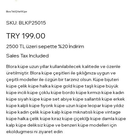
Blora Tekli Ş Harfi Küpe
SKU
SKU:
BLKP25015
BLKP25015
Price
TRY 199.00
2500 TL üzeri sepette %20 İndirim
Sales Tax Included
Blora küpe uzun yıllar kullanılabilecek kalitede ve özenle
üretilmiştir. Blora küpe çeşitleri ile şıklığınıza uygun ve
çeşitli modeller ile özgün bir tarzınız olsun. Küpe bijuteri
küpe çelik küpe halka küpe gold küpe taşlı küpe büyük
küpe incili küpe çoklu küpe bordo küpe kırmızı küpe kadın
küpe siyah küpe küpe set abiye küpe sallantılı küpe erkek
küpe kalpli küpe fiyonk küpe uzun küpe leopar küpe yıldız
küpe kadın çelik küpe kalp küpe mıknatıslı küpe vintage
küpe halka çelik küpe kiraz küpe çiçeklği küpe damla küpe
kalp küpe deliksiz küpe ve benzeri küpe modelleri için
ekoldugmesi ni ziyaret edin