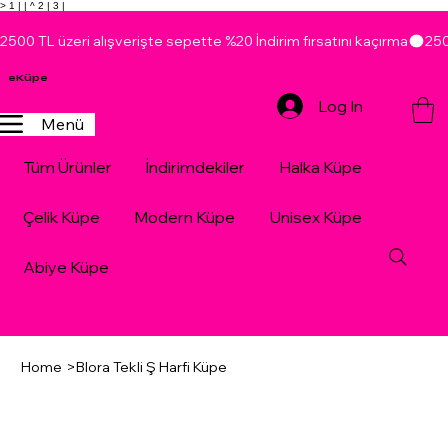
> 1 |
| ^ 2 |
3 |
2500 TL üzeri alışverişte sepette %20 İndirim fırsatını kaçırma
eKüpe
Log In
Menü
Tüm Ürünler
İndirimdekiler
Halka Küpe
Çelik Küpe
Modern Küpe
Unisex Küpe
Abiye Küpe
Home
>
Blora Tekli Ş Harfi Küpe