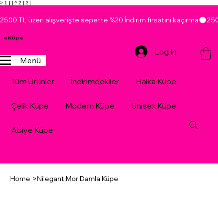
> 1 |
| ^ 2 |
3 |
2500 TL üzeri alışverişte sepette %20 İndirim fırsatını kaçırma
eKüpe
Log In
Menü
Tüm Ürünler
İndirimdekiler
Halka Küpe
Çelik Küpe
Modern Küpe
Unisex Küpe
Abiye Küpe
Home
>
Nilegant Mor Damla Küpe