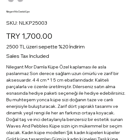
Nilegant Mor Damla Küpe
SKU
SKU:
NLKP25003
NLKP25003
Price
TRY 1,700.00
2500 TL üzeri sepette %20 İndirim
Sales Tax Included
Nilegant Mor Damla Küpe Özel kaplaması ile asla
paslanmaz Son derece sağlam uzun ömürlü ve zarif bir
aksesuardır. 4 4 cm * 1 5 cm ebatlarındadır. Kaliteli
parçalarla ve özenle üretilmiştir. Dilerseniz satın alma
esnasında hediye paketi seçeneği ile hediye edebilirsiniz.
Bu muhteşem yonca küpe sizi doğanın taze ve canlı
enerjisiyle buluşturacak. Zarif dört yapraklı tasarımı ve
dinamik yeşil rengi ile her an farkınızı ortaya koyacak.
Doğal taş ve inci detaylarıyla benzersiz bir estetik sunan
Waves And Pebbles Küpe sizin için mükemmel bir seçim
olacak. Kadın küpe modelleri Şık kadın küpeleri küpeler
Gold küpe tasarımları Gümüş kadın küpeleri Taşlı küpe