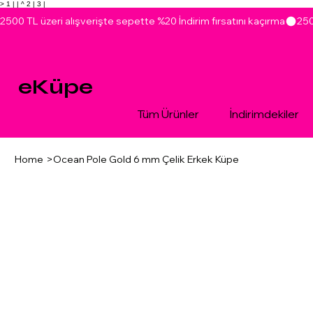
> 1 |
| ^ 2 |
3 |
2500 TL üzeri alışverişte sepette %20 İndirim fırsatını kaçırma
eKüpe
Tüm Ürünler
İndirimdekiler
Home
>
Ocean Pole Gold 6 mm Çelik Erkek Küpe