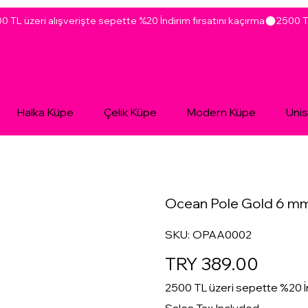
Halka Küpe
Çelik Küpe
Modern Küpe
Uni
Ocean Pole Gold 6 mm
SKU
SKU:
OPAA0002
OPAA0002
Price
TRY 389.00
2500 TL üzeri sepette %20 İ