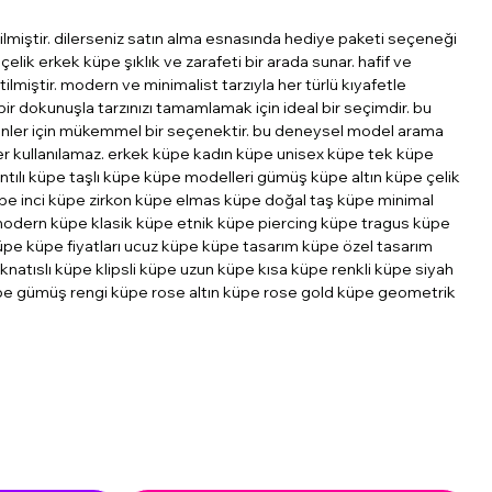
ilmiştir. dilerseniz satın alma esnasında hediye paketi seçeneği
 çelik erkek küpe şıklık ve zarafeti bir arada sunar. hafif ve
lmiştir. modern ve minimalist tarzıyla her türlü kıyafetle
r dokunuşla tarzınızı tamamlamak için ideal bir seçimdir. bu
ünler için mükemmel bir seçenektir. bu deneysel model arama
ikler kullanılamaz. erkek küpe kadın küpe unisex küpe tek küpe
antılı küpe taşlı küpe küpe modelleri gümüş küpe altın küpe çelik
pe inci küpe zirkon küpe elmas küpe doğal taş küpe minimal
dern küpe klasik küpe etnik küpe piercing küpe tragus küpe
üpe küpe fiyatları ucuz küpe küpe tasarım küpe özel tasarım
knatıslı küpe klipsli küpe uzun küpe kısa küpe renkli küpe siyah
pe gümüş rengi küpe rose altın küpe rose gold küpe geometrik