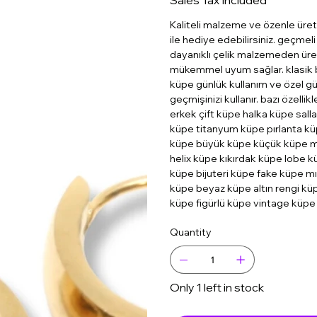
Sales Tax Included
Kaliteli malzeme ve özenle üret
ile hediye edebilirsiniz. geçmeli
dayanıklı çelik malzemeden üreti
mükemmel uyum sağlar. klasik bi
küpe günlük kullanım ve özel g
geçmişinizi kullanır. bazı özell
erkek çift küpe halka küpe sall
küpe titanyum küpe pırlanta kü
küpe büyük küpe küçük küpe mo
helix küpe kıkırdak küpe lobe k
küpe bijuteri küpe fake küpe mı
küpe beyaz küpe altın rengi kü
küpe figürlü küpe vintage küpe
Quantity
Only 1 left in stock