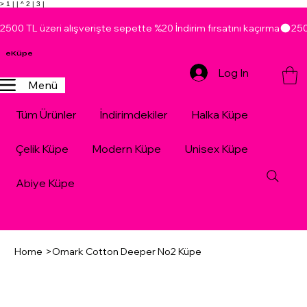
> 1 |
| ^ 2 |
3 |
2500 TL üzeri alışverişte sepette %20 İndirim fırsatını kaçırma
eKüpe
Log In
Menü
Tüm Ürünler
İndirimdekiler
Halka Küpe
Çelik Küpe
Modern Küpe
Unisex Küpe
Abiye Küpe
Home
>
Omark Cotton Deeper No2 Küpe