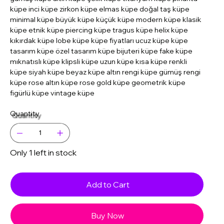
küpe inci küpe zirkon küpe elmas küpe doğal taş küpe
minimal küpe büyük küpe küçük küpe modern küpe klasik
küpe etnik küpe piercing küpe tragus küpe helix küpe
kıkırdak küpe lobe küpe küpe fiyatları ucuz küpe küpe
tasarım küpe özel tasarım küpe bijuteri küpe fake küpe
mıknatıslı küpe klipsli küpe uzun küpe kısa küpe renkli
küpe siyah küpe beyaz küpe altın rengi küpe gümüş rengi
küpe rose altın küpe rose gold küpe geometrik küpe
figürlü küpe vintage küpe
Quantity
Only 1 left in stock
Add to Cart
Buy Now