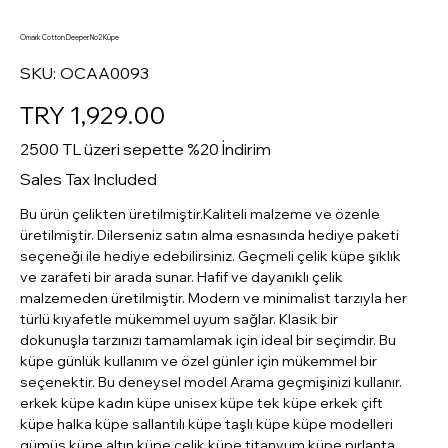
Omark Cotton Deeper No2 Küpe
SKU
SKU:
OCAA0093
OCAA0093
Price
TRY 1,929.00
2500 TL üzeri sepette %20 İndirim
Sales Tax Included
Bu ürün çelikten üretilmiştir.Kaliteli malzeme ve özenle
üretilmiştir. Dilerseniz satın alma esnasında hediye paketi
seçeneği ile hediye edebilirsiniz. Geçmeli çelik küpe şıklık
ve zarafeti bir arada sunar. Hafif ve dayanıklı çelik
malzemeden üretilmiştir. Modern ve minimalist tarzıyla her
türlü kıyafetle mükemmel uyum sağlar. Klasik bir
dokunuşla tarzınızı tamamlamak için ideal bir seçimdir. Bu
küpe günlük kullanım ve özel günler için mükemmel bir
seçenektir. Bu deneysel model Arama geçmişinizi kullanır.
erkek küpe kadın küpe unisex küpe tek küpe erkek çift
küpe halka küpe sallantılı küpe taşlı küpe küpe modelleri
gümüş küpe altın küpe çelik küpe titanyum küpe pırlanta