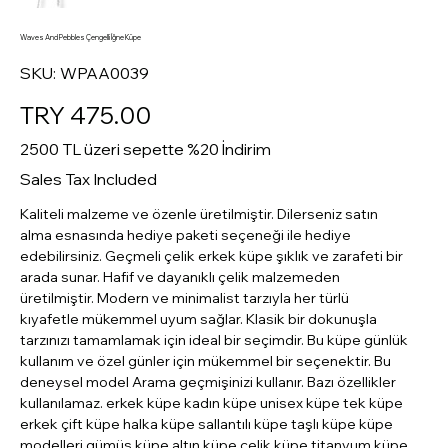
Waves And Pebbles Çengelli İğne Küpe
SKU
SKU:
WPAA0039
WPAA0039
Price
TRY 475.00
2500 TL üzeri sepette %20 İndirim
Sales Tax Included
Kaliteli malzeme ve özenle üretilmiştir. Dilerseniz satın
alma esnasında hediye paketi seçeneği ile hediye
edebilirsiniz. Geçmeli çelik erkek küpe şıklık ve zarafeti bir
arada sunar. Hafif ve dayanıklı çelik malzemeden
üretilmiştir. Modern ve minimalist tarzıyla her türlü
kıyafetle mükemmel uyum sağlar. Klasik bir dokunuşla
tarzınızı tamamlamak için ideal bir seçimdir. Bu küpe günlük
kullanım ve özel günler için mükemmel bir seçenektir. Bu
deneysel model Arama geçmişinizi kullanır. Bazı özellikler
kullanılamaz. erkek küpe kadın küpe unisex küpe tek küpe
erkek çift küpe halka küpe sallantılı küpe taşlı küpe küpe
modelleri gümüş küpe altın küpe çelik küpe titanyum küpe