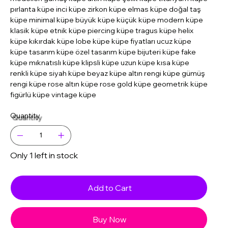
pırlanta küpe inci küpe zirkon küpe elmas küpe doğal taş
küpe minimal küpe büyük küpe küçük küpe modern küpe
klasik küpe etnik küpe piercing küpe tragus küpe helix
küpe kıkırdak küpe lobe küpe küpe fiyatları ucuz küpe
küpe tasarım küpe özel tasarım küpe bijuteri küpe fake
küpe mıknatıslı küpe klipsli küpe uzun küpe kısa küpe
renkli küpe siyah küpe beyaz küpe altın rengi küpe gümüş
rengi küpe rose altın küpe rose gold küpe geometrik küpe
figürlü küpe vintage küpe
Quantity
Only 1 left in stock
Add to Cart
Buy Now