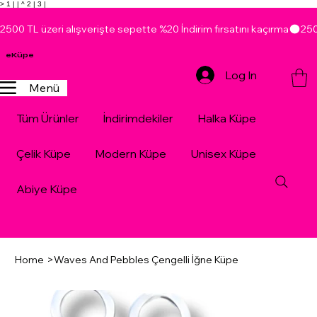
> 1 |
| ^ 2 |
3 |
2500 TL üzeri alışverişte sepette %20 İndirim fırsatını kaçırma
eKüpe
Log In
Menü
Tüm Ürünler
İndirimdekiler
Halka Küpe
Çelik Küpe
Modern Küpe
Unisex Küpe
Abiye Küpe
Home
>
Waves And Pebbles Çengelli İğne Küpe