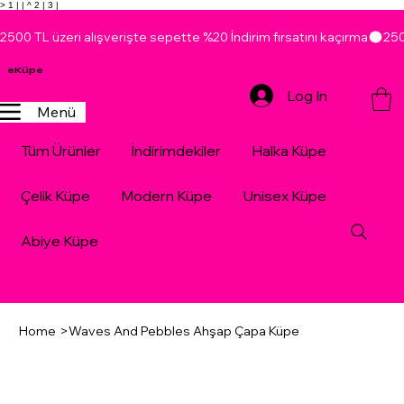
> 1 |
| ^ 2 |
3 |
2500 TL üzeri alışverişte sepette %20 İndirim fırsatını kaçırma
eKüpe
Log In
Menü
Tüm Ürünler
İndirimdekiler
Halka Küpe
Çelik Küpe
Modern Küpe
Unisex Küpe
Abiye Küpe
Home
>
Waves And Pebbles Ahşap Çapa Küpe