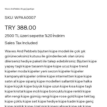
Waves And Pebbles Ahşap Çapa Küpe
SKU
SKU:
WPAA0007
WPAA0007
Price
TRY 388.00
2500 TL üzeri sepette %20 İndirim
Sales Tax Included
Waves And Pebbels bijuteri küpe modeli ile çok şık
görüneceksiniz kutusu ile gönderilecek olan ürünü
dilerseniz hediye paketi ile talep edebilirsiniz. Bijuteri küpe
yapay taşlı küpe tasarım küpe küpe ucuz küpe trend
küpeler moda küpeler yeni sezon küpeler küpeler
kampanyalı küpeler online küpe internetten küpe küpe
satın al küpe sipariş küpe modelleri sallantılı küpe halka
küpe küçük küpe büyük küpe uzun küpe kısa küpe taşlı
küpe kristal küpe incili küpe boncuklu küpe renkli küpe
altın rengi küpe gümüş rengi küpe rose gold küpe tektaş
küpe çoklu küpe set küpe hediye küpe kadın küpe genç
küpe günlük küpe özel gün küpesi abiye küpe şık küpe