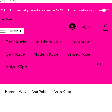
> 1 |
| ^ 2 |
3 |
2500 TL üzeri alışverişte sepette %20 İndirim fırsatını kaçırma
eKüpe
Log In
Menü
Tüm Ürünler
İndirimdekiler
Halka Küpe
Çelik Küpe
Modern Küpe
Unisex Küpe
Abiye Küpe
Home
>
Waves And Pebbles Anka Küpe