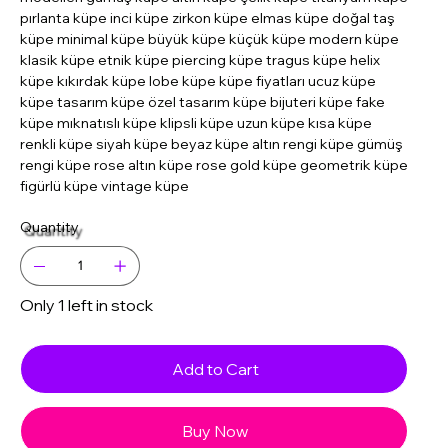
pırlanta küpe inci küpe zirkon küpe elmas küpe doğal taş
küpe minimal küpe büyük küpe küçük küpe modern küpe
klasik küpe etnik küpe piercing küpe tragus küpe helix
küpe kıkırdak küpe lobe küpe küpe fiyatları ucuz küpe
küpe tasarım küpe özel tasarım küpe bijuteri küpe fake
küpe mıknatıslı küpe klipsli küpe uzun küpe kısa küpe
renkli küpe siyah küpe beyaz küpe altın rengi küpe gümüş
rengi küpe rose altın küpe rose gold küpe geometrik küpe
figürlü küpe vintage küpe
Quantity
Only 1 left in stock
Add to Cart
Buy Now