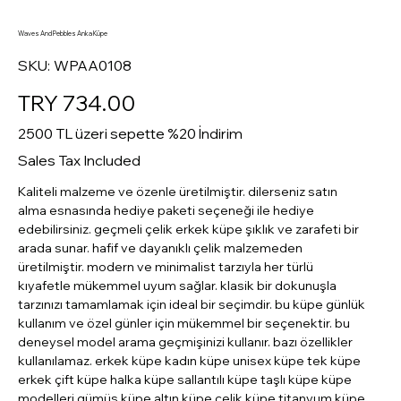
Waves And Pebbles Anka Küpe
SKU
SKU:
WPAA0108
WPAA0108
Price
TRY 734.00
2500 TL üzeri sepette %20 İndirim
Sales Tax Included
Kaliteli malzeme ve özenle üretilmiştir. dilerseniz satın
alma esnasında hediye paketi seçeneği ile hediye
edebilirsiniz. geçmeli çelik erkek küpe şıklık ve zarafeti bir
arada sunar. hafif ve dayanıklı çelik malzemeden
üretilmiştir. modern ve minimalist tarzıyla her türlü
kıyafetle mükemmel uyum sağlar. klasik bir dokunuşla
tarzınızı tamamlamak için ideal bir seçimdir. bu küpe günlük
kullanım ve özel günler için mükemmel bir seçenektir. bu
deneysel model arama geçmişinizi kullanır. bazı özellikler
kullanılamaz. erkek küpe kadın küpe unisex küpe tek küpe
erkek çift küpe halka küpe sallantılı küpe taşlı küpe küpe
modelleri gümüş küpe altın küpe çelik küpe titanyum küpe