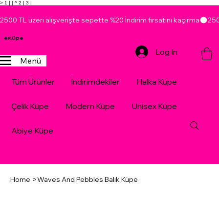
> 1 |
| ^ 2 |
3 |
2500 TL üzeri alışverişte sepette %20 İndirim fırsatını kaçırma
eKüpe
Log In
Menü
Tüm Ürünler
İndirimdekiler
Halka Küpe
Çelik Küpe
Modern Küpe
Unisex Küpe
Abiye Küpe
Home
>
Waves And Pebbles Balık Küpe