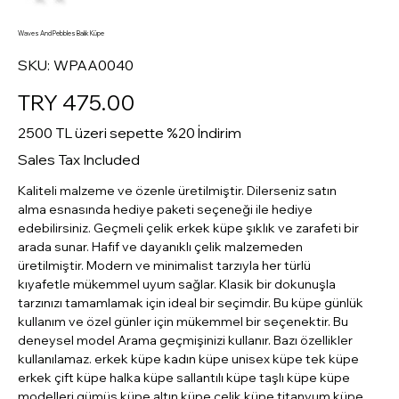
Waves And Pebbles Balık Küpe
SKU
SKU:
WPAA0040
WPAA0040
Price
TRY 475.00
2500 TL üzeri sepette %20 İndirim
Sales Tax Included
Kaliteli malzeme ve özenle üretilmiştir. Dilerseniz satın
alma esnasında hediye paketi seçeneği ile hediye
edebilirsiniz. Geçmeli çelik erkek küpe şıklık ve zarafeti bir
arada sunar. Hafif ve dayanıklı çelik malzemeden
üretilmiştir. Modern ve minimalist tarzıyla her türlü
kıyafetle mükemmel uyum sağlar. Klasik bir dokunuşla
tarzınızı tamamlamak için ideal bir seçimdir. Bu küpe günlük
kullanım ve özel günler için mükemmel bir seçenektir. Bu
deneysel model Arama geçmişinizi kullanır. Bazı özellikler
kullanılamaz. erkek küpe kadın küpe unisex küpe tek küpe
erkek çift küpe halka küpe sallantılı küpe taşlı küpe küpe
modelleri gümüş küpe altın küpe çelik küpe titanyum küpe