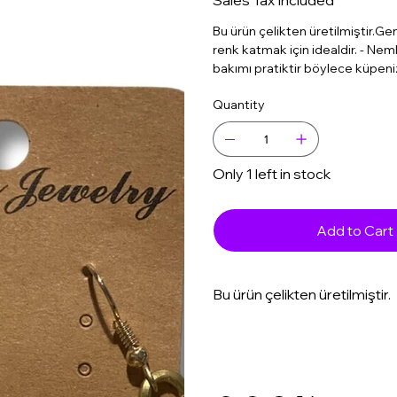
Sales Tax Included
Bu ürün çelikten üretilmiştir.G
renk katmak için idealdir. - Nem
bakımı pratiktir böylece küpenizi
Quantity
Only 1 left in stock
Add to Cart
Bu ürün çelikten üretilmiştir.