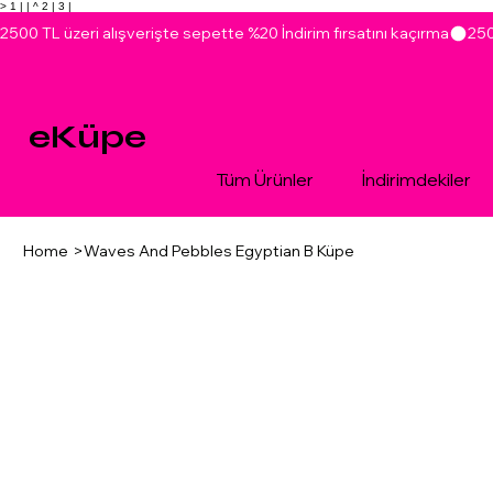
> 1 |
| ^ 2 |
3 |
2500 TL üzeri alışverişte sepette %20 İndirim fırsatını kaçırma
eKüpe
Tüm Ürünler
İndirimdekiler
Home
>
Waves And Pebbles Egyptian B Küpe