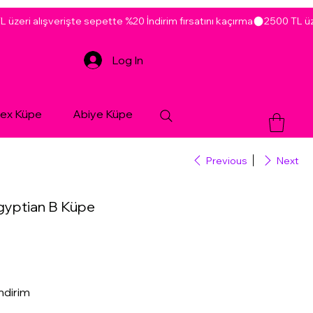
Log In
sex Küpe
Abiye Küpe
Previous
Next
gyptian B Küpe
ndirim