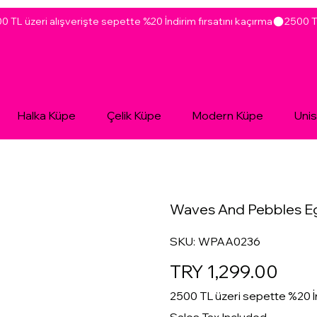
Halka Küpe
Çelik Küpe
Modern Küpe
Uni
Waves And Pebbles E
SKU
SKU:
WPAA0236
WPAA0236
Price
TRY 1,299.00
2500 TL üzeri sepette %20 İ