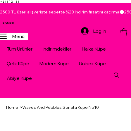
> 1 |
| ^ 2 |
3 |
2500 TL üzeri alışverişte sepette %20 İndirim fırsatını kaçırma
eKüpe
Log In
Menü
Tüm Ürünler
İndirimdekiler
Halka Küpe
Çelik Küpe
Modern Küpe
Unisex Küpe
Abiye Küpe
Home
>
Waves And Pebbles Sonata Küpe No10