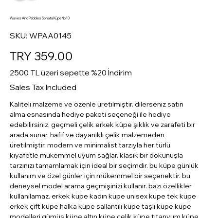
Waves And Pebbles Sonata Küpe No10
SKU
SKU:
WPAA0145
WPAA0145
Price
TRY 359.00
2500 TL üzeri sepette %20 İndirim
Sales Tax Included
Kaliteli malzeme ve özenle üretilmiştir. dilerseniz satın
alma esnasında hediye paketi seçeneği ile hediye
edebilirsiniz. geçmeli çelik erkek küpe şıklık ve zarafeti bir
arada sunar. hafif ve dayanıklı çelik malzemeden
üretilmiştir. modern ve minimalist tarzıyla her türlü
kıyafetle mükemmel uyum sağlar. klasik bir dokunuşla
tarzınızı tamamlamak için ideal bir seçimdir. bu küpe günlük
kullanım ve özel günler için mükemmel bir seçenektir. bu
deneysel model arama geçmişinizi kullanır. bazı özellikler
kullanılamaz. erkek küpe kadın küpe unisex küpe tek küpe
erkek çift küpe halka küpe sallantılı küpe taşlı küpe küpe
modelleri gümüş küpe altın küpe çelik küpe titanyum küpe