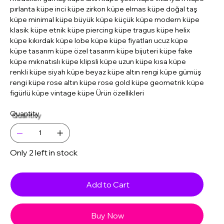
pırlanta küpe inci küpe zirkon küpe elmas küpe doğal taş
küpe minimal küpe büyük küpe küçük küpe modern küpe
klasik küpe etnik küpe piercing küpe tragus küpe helix
küpe kıkırdak küpe lobe küpe küpe fiyatları ucuz küpe
küpe tasarım küpe özel tasarım küpe bijuteri küpe fake
küpe mıknatıslı küpe klipsli küpe uzun küpe kısa küpe
renkli küpe siyah küpe beyaz küpe altın rengi küpe gümüş
rengi küpe rose altın küpe rose gold küpe geometrik küpe
figürlü küpe vintage küpe Ürün özellikleri
Quantity
Only 2 left in stock
Add to Cart
Buy Now