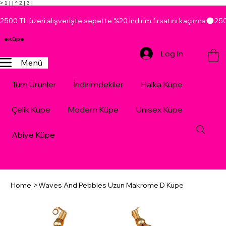
> 1 |
| ^ 2 |
3 |
2500 TL üzeri alışverişte sepette %20 İndirim fırsatını kaçırma
eKüpe
Log In
Menü
Tüm Ürünler
İndirimdekiler
Halka Küpe
Çelik Küpe
Modern Küpe
Unisex Küpe
Abiye Küpe
Home
>
Waves And Pebbles Uzun Makrome D Küpe