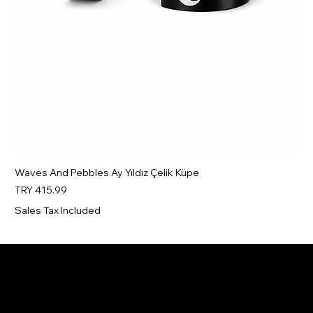
Waves And Pebbles Ay Yıldız Çelik Küpe
Price
TRY 415.99
Sales Tax Included
Yeni
Yeni
Yeni
Yeni
Yeni
Yeni
Yeni
Yeni
Yeni
Yeni
Yeni
Yeni
Yeni
Yeni
Yeni
eKüpe.com