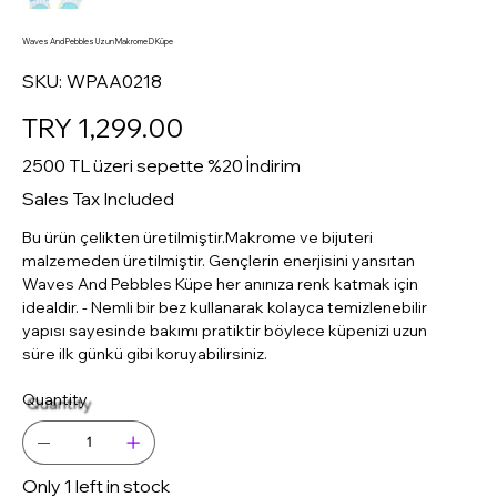
Waves And Pebbles Uzun Makrome D Küpe
SKU
SKU:
WPAA0218
WPAA0218
Price
TRY 1,299.00
2500 TL üzeri sepette %20 İndirim
Sales Tax Included
Bu ürün çelikten üretilmiştir.Makrome ve bijuteri
malzemeden üretilmiştir. Gençlerin enerjisini yansıtan
Waves And Pebbles Küpe her anınıza renk katmak için
idealdir. - Nemli bir bez kullanarak kolayca temizlenebilir
yapısı sayesinde bakımı pratiktir böylece küpenizi uzun
süre ilk günkü gibi koruyabilirsiniz.
Quantity
Only 1 left in stock